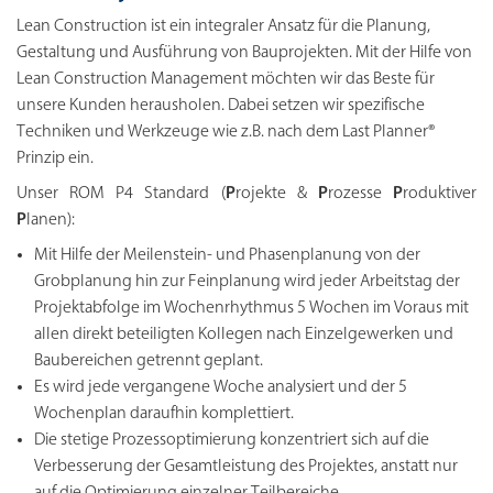
Lean Construction ist ein integraler Ansatz für die Planung,
Gestaltung und Ausführung von Bauprojekten. Mit der Hilfe von
Lean Construction Management möchten wir das Beste für
unsere Kunden herausholen. Dabei setzen wir spezifische
Techniken und Werkzeuge wie z.B. nach dem Last Planner®
Prinzip ein.
Unser ROM P4 Standard (
P
rojekte &
P
rozesse
P
roduktiver
P
lanen):
Mit Hilfe der Meilenstein- und Phasenplanung von der
Grobplanung hin zur Feinplanung wird jeder Arbeitstag der
Projektabfolge im Wochenrhythmus 5 Wochen im Voraus mit
allen direkt beteiligten Kollegen nach Einzelgewerken und
Baubereichen getrennt geplant.
Es wird jede vergangene Woche analysiert und der 5
Wochenplan daraufhin komplettiert.
Die stetige Prozessoptimierung konzentriert sich auf die
Verbesserung der Gesamtleistung des Projektes, anstatt nur
auf die Optimierung einzelner Teilbereiche.