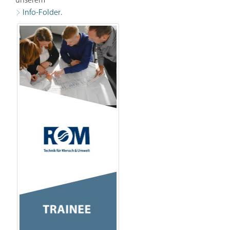
unserem
Info-Folder
.